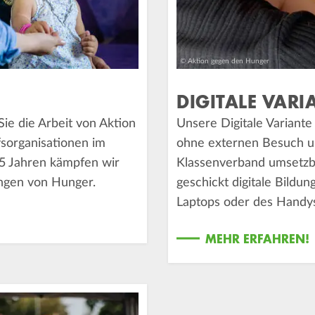
© Aktion gegen den Hunger
DIGITALE VARI
ie die Arbeit von Aktion
Unsere Digitale Variante
fsorganisationen im
ohne externen Besuch un
5 Jahren kämpfen wir
Klassenverband umsetzbar
ngen von Hunger.
geschickt digitale Bildun
Laptops oder des Handy
MEHR ERFAHREN!