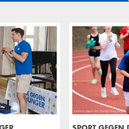
©Aktion gegen den Hunger/Jörg Farys
GER
SPORT GEGEN