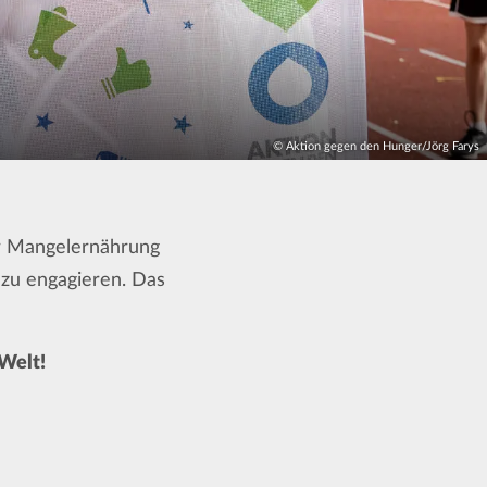
© Aktion gegen den Hunger/Jörg Farys
er Mangelernährung
 zu engagieren. Das
 Welt!