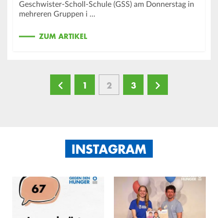
Geschwister-Scholl-Schule (GSS) am Donnerstag in
mehreren Gruppen i ...
ZUM ARTIKEL
Seite
1
Aktuelle
2
Seite
3
Seitennummerierung
Seite
INSTAGRAM