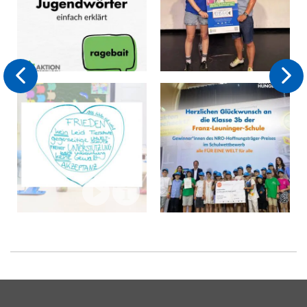
31. Juli 2026
09. Juli 2026
Hier kommt eine
@ongofficial – ihr
Auswahl aktueller
seid spitze! 💚 Wir
Jugendwörter mit
waren bei der
Erklärung – damit ihr
Spendenübergabe am
bei der nächsten
Otto-Nagel-
Unterhaltung (zum
Gymnasium – und
Beispiel über die
sind immer noch
✕
Wichtigkeit
begeistert! Die
17. Juli 2026
24. Juni 2026
humanitärer Hilfe 😉)
Schüler*innen haben
nicht komplett lost
gemeinsam mit ihren
Der Account ist heute
Am vergangenen
seid. Fehlt euer
Lehrkräften gezeigt,
in besonderen
Dienstag fand die
Lieblingswort?
was möglich ist,
Händen: Kinder und
Preisverleihung des