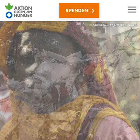
Direkt
SPENDEN
zum
Inhalt
© Aktion gegen den Hunger