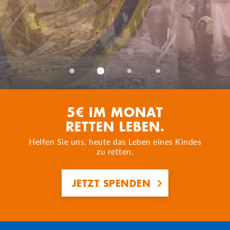
Schweres Erdbeben in Venezuela
Krise im Sudan: Hilfe für Menschen in Not
Nothilfe für die Menschen
Unser Bildungs- und Sportprogramm:
in Gaza
Schulen gegen den Hunger
JETZT HELFEN
JETZT LESEN
JETZT SPENDEN UND HELFEN!
JETZT MEHR ERFAHREN
5€ IM MONAT
RETTEN LEBEN.
Helfen Sie uns, heute das Leben eines Kindes
zu retten.
JETZT SPENDEN