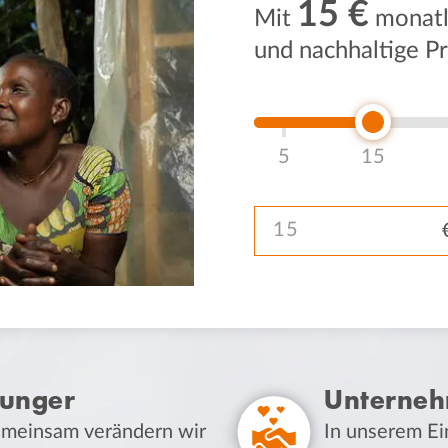
15 €
Mit
monatli
und nachhaltige P
5
15
Spendenbetrag
Hunger
Unterne
 Gemeinsam verändern wir
In unserem E