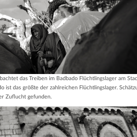
obachtet das Treiben im Badbado Flüchtlingslager am Sta
 ist das größte der zahlreichen Flüchtlingslager. Schät
r Zuflucht gefunden.