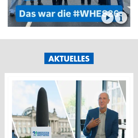
✕
17. Januar 2026
AKTUELLES
Nahrung ist ein Menschenrecht - mit 8.000 von euch
haben wir heute demonstriert und von der Politik
gefordert: setzt euch ein für eine zukunftsfähige und
faire Landwirtschaft! 🪧 Danke an alle, die heute mit
uns und dem @wir_haben_es_satt Bündnis Haltung
gezeigt haben. 💙💚 #wirhabenessatt #whes
#nahrungisteinmenschenrecht
ZUM BEITRAG AUF
INSTAGRAM.