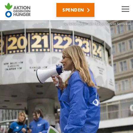
Direkt
SPENDEN
zum
Inhalt
© Aktion gegen den Hunger/Dovile Sermokas