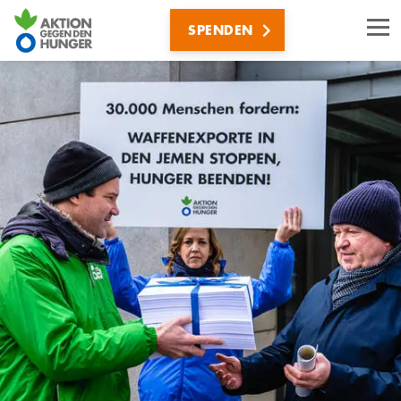
Direkt
SPENDEN
zum
Inhalt